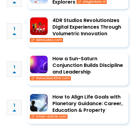
Explorers
vliegtickets.nl
4DR Studios Revolutionizes
Digital Experiences Through
1
Volumetric Innovation
4drstudios.com
How a Sun-Saturn
Conjunction Builds Discipline
1
and Leadership
theseobacklink.com
How to Align Life Goals with
Planetary Guidance: Career,
1
Education & Property
smart-article.com