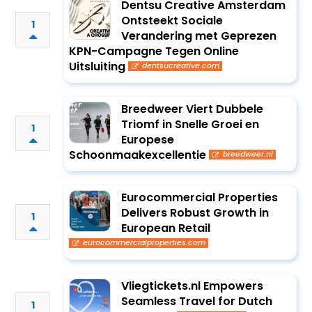
Dentsu Creative Amsterdam
Ontsteekt Sociale
1
Verandering met Geprezen
KPN-Campagne Tegen Online
Uitsluiting
dentsucreative.com
Breedweer Viert Dubbele
Triomf in Snelle Groei en
1
Europese
Schoonmaakexcellentie
breedweer.nl
Eurocommercial Properties
Delivers Robust Growth in
1
European Retail
eurocommercialproperties.com
Vliegtickets.nl Empowers
Seamless Travel for Dutch
1