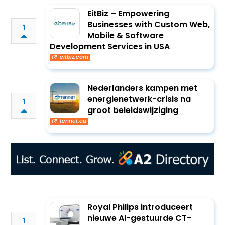
EitBiz – Empowering
Businesses with Custom Web,
1
Mobile & Software
Development Services in USA
eitbiz.com
Nederlanders kampen met
energienetwerk-crisis na
1
groot beleidswijziging
tennet.eu
Royal Philips introduceert
nieuwe AI-gestuurde CT-
1