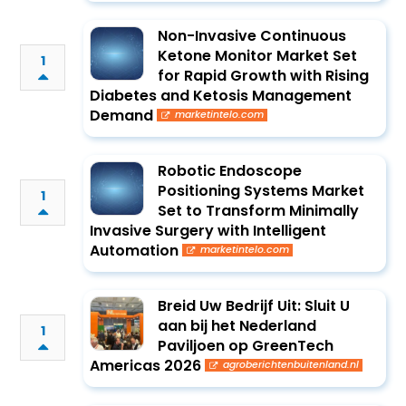
Non-Invasive Continuous
Ketone Monitor Market Set
1
for Rapid Growth with Rising
Diabetes and Ketosis Management
Demand
marketintelo.com
Robotic Endoscope
Positioning Systems Market
1
Set to Transform Minimally
Invasive Surgery with Intelligent
Automation
marketintelo.com
Breid Uw Bedrijf Uit: Sluit U
aan bij het Nederland
1
Paviljoen op GreenTech
Americas 2026
agroberichtenbuitenland.nl