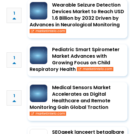
Wearable Seizure Detection
Devices Market to Reach USD
1
1.6 Billion by 2032 Driven by
Advances in Neurological Monitoring
marketintelo.com
Pediatric Smart Spirometer
Market Advances with
1
Growing Focus on Child
Respiratory Health
marketintelo.com
Medical Sensors Market
Accelerates as Digital
1
Healthcare and Remote
Monitoring Gain Global Traction
marketintelo.com
SEOgeek lanceert betaalbare