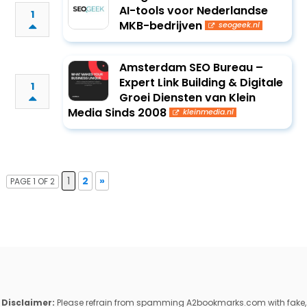
AI-tools voor Nederlandse
1
MKB-bedrijven
seogeek.nl
Amsterdam SEO Bureau –
Expert Link Building & Digitale
1
Groei Diensten van Klein
Media Sinds 2008
kleinmedia.nl
1
2
»
PAGE 1 OF 2
Disclaimer:
Please refrain from spamming A2bookmarks.com with fake,