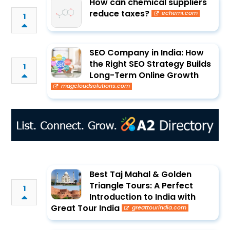
How can chemical suppliers
reduce taxes?
echemi.com
1
SEO Company in India: How
the Right SEO Strategy Builds
1
Long-Term Online Growth
magcloudsolutions.com
Best Taj Mahal & Golden
Triangle Tours: A Perfect
1
Introduction to India with
Great Tour India
greattourindia.com